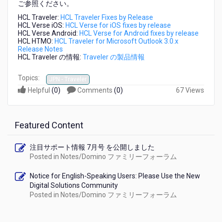
ご参照ください。
リ
ー
HCL Traveler:
HCL Traveler Fixes by Release
ス
HCL Verse iOS:
HCL Verse for iOS fixes by release
HCL Verse Android:
HCL Verse for Android fixes by release
さ
HCL HTMO:
HCL Traveler for Microsoft Outlook 3.0.x
れ
Release Notes
ま
HCL Traveler の情報:
Traveler の製品情報
し
た
Topics:
JPN - Traveler
Helpful
(
0
)
Comments
(
0
)
67 Views
Featured Content
注目サポート情報 7月号 を公開しました
Posted in
Notes/Domino ファミリーフォーラム
Notice for English-Speaking Users: Please Use the New
Digital Solutions Community
Posted in
Notes/Domino ファミリーフォーラム