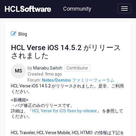
Skip
Community
to
page
content
HCL
Notes/Domino
Blog
フ
ァ
HCL Verse iOS 14.5.2 がリリース
ミ
されました
リ
ー
フ
by
Manabu Saitoh
Contributor
MS
ォ
9
Created:
9mo ago
ー
months
Forum:
Notes/Domino ファミリーフォーラム
ラ
HCL Verse iOS 14.5.2 がリリースされました。是非、ご利用
ago
ム
ください。
-
<新機能>
HCL
・バグ修正のみのリリースです。
Verse
詳細は、「
HCL Verse for iOS fixes by release
」 を参照して
iOS
ください。
14.5.2
が
HCL Traveler, HCL Verse Mobile, HCL HTMO の情報は下記を
リ