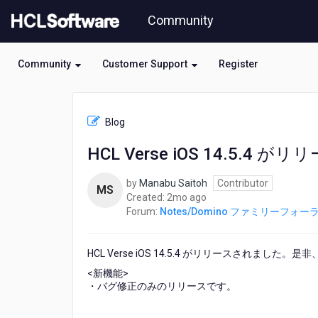
Skip
Community
to
page
content
Community
Customer Support
Register
HCL
Notes/Domino
Blog
フ
ァ
HCL Verse iOS 14.5.4
ミ
リ
by
Manabu Saitoh
Contributor
ー
MS
2
Created:
2mo ago
フ
months
Forum:
Notes/Domino ファミリーフォー
ォ
ago
ー
ラ
HCL Verse iOS 14.5.4 がリリースされました
ム
-
<新機能>
HCL
・バグ修正のみのリリースです。
Verse
iOS