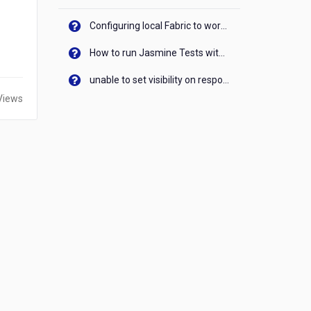
Configuring local Fabric to work with new IP Address of your machine
How to run Jasmine Tests with native android device? On Visualizer
unable to set visibility on response of API call. When API generates an error cant set label visibility to visible/unhide. I think this issue is due to thread.
Views