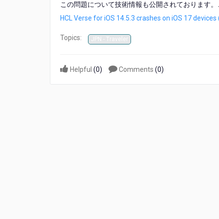
この問題について技術情報も公開されております。
14.5.4
が
HCL Verse for iOS 14.5.3 crashes on iOS 17 devices
リ
リ
Topics:
JPN - Traveler
ー
ス
さ
Helpful
(
0
)
Comments
(
0
)
れ
ま
し
た