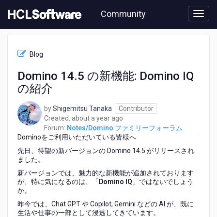
Skip
Community
to
page
content
HCL
Notes/Domino
Blog
フ
ァ
Domino 14.5 の新機能: Domino IQ
ミ
の紹介
リ
ー
フ
by
Shigemitsu Tanaka
Contributor
ォ
about
Created:
about a year ago
ー
a
Forum:
Notes/Domino ファミリーフォーラム
ラ
Dominoをご利用いただいている皆様へ
year
ム
ago
先日、待望の新バージョンの Domino 14.5 がリリースされ
-
ました。
Domino
新バージョンでは、魅力的な新機能が追加されております
14.5
が、特に気になるのは、「
Domino IQ
」ではないでしょう
の
か。
新
機
昨今では、Chat GPT や Copilot, Gemini などの AI が、既に
能:
生活や仕事の一部として浸透してきています。