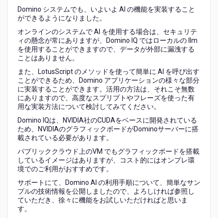
Domino
Domino システムでも、いよいよ AI の機能を実装すること
IQ
ができるようになりました。
の
オンラインのシステムで AI を使用する場合は、セキュリテ
紹
ィの懸念が常にありますが、Domino IQ ではローカルの llm
介
を使用することができますので、データが外部に漏洩する
ことはありません。
また、LotusScript のメソッドを使って簡単に AI を呼び出す
ことができるため、Domino アプリケーションの様々な部分
に実装することができます。活用の方法は、それこそ無数
にありますので、高度なスプリプトやフレーズを使った有
用な実装方法について検討してみてください。
Domino IQは、NVIDIA社のCUDAをベースに開発されている
ため、NVIDIAのグラフィックボードがDominoサーバーに搭
載されている必要があります。
パブリッククラウド上のVM でもグラフィックボードを搭載
しているイメージはありますが、コスト的にはオンプレ環
境でのご利用がおすすめです。
サポートにて、Domino AI の利用手順について、簡単なサン
プルの技術情報を公開しましたので、よろしければ参照し
ていただき、徐々に機能をお試しいただければと思いま
す。