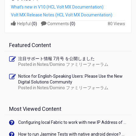
Iris
What's new in V10 (HCL Volt MX Documentation)
10.0.3.0
Volt MX Release Notes (HCL Volt MX Documentation)
が
リ
Helpful
(
0
)
Comments
(
0
)
80 Views
リ
ー
ス
Featured Content
さ
れ
ま
注目サポート情報 7月号 を公開しました
し
Posted in
Notes/Domino ファミリーフォーラム
た
Notice for English-Speaking Users: Please Use the New
Digital Solutions Community
Posted in
Notes/Domino ファミリーフォーラム
Most Viewed Content
Configuring local Fabric to work with new IP Address of your machine
How to run Jasmine Tests with native android device? On Visualizer