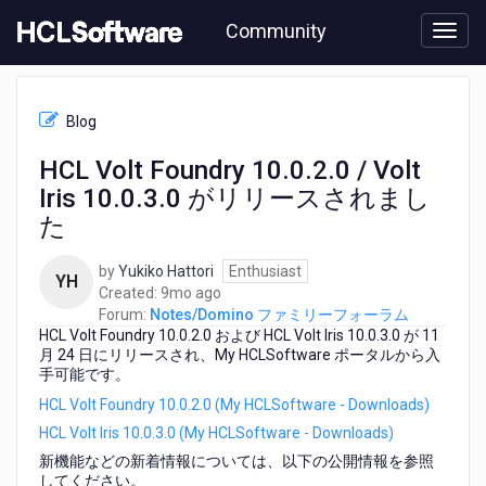
Skip
Community
to
page
content
HCL
Notes/Domino
Blog
フ
ァ
HCL Volt Foundry 10.0.2.0 / Volt
ミ
Iris 10.0.3.0 がリリースされまし
リ
ー
た
フ
ォ
by
Yukiko Hattori
Enthusiast
YH
ー
9
Created:
9mo ago
ラ
months
Forum:
Notes/Domino ファミリーフォーラム
ム
HCL Volt Foundry 10.0.2.0 および HCL Volt Iris 10.0.3.0 が 11
ago
-
月 24 日にリリースされ、My HCLSoftware ポータルから入
HCL
手可能です。
Volt
HCL Volt Foundry 10.0.2.0 (My HCLSoftware - Downloads)
Foundry
10.0.2.0
HCL Volt Iris 10.0.3.0 (My HCLSoftware - Downloads)
/
新機能などの新着情報については、以下の公開情報を参照
Volt
してください。