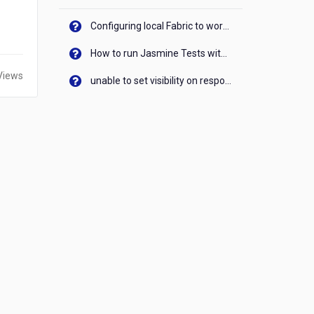
Configuring local Fabric to work with new IP Address of your machine
How to run Jasmine Tests with native android device? On Visualizer
Views
unable to set visibility on response of API call. When API generates an error cant set label visibility to visible/unhide. I think this issue is due to thread.