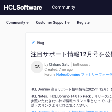
Skip
Community
to
page
content
Community
Customer Support
Register
HCL
Notes/Domino
Blog
フ
ァ
注目サポート情報12月号を
ミ
リ
by
Chiharu Sato
Enthusiast
ー
CS
7
Created:
7mo ago
フ
months
Forum:
Notes/Domino ファミリーフォー
ォ
ago
ー
ラ
HCL Domino 注目サポート技術情報(2025年 12
ム
-
HCL Notes、HCL Domino 14.0 Fix Pac
注
参照いただきたい技術情報のリンク集となっていま
目
以下のリンクよりぜひご覧ください。
サ