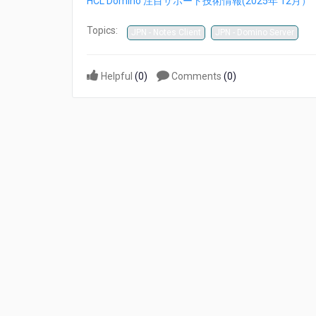
HCL Domino 注目サポート技術情報(2025年 12月）
ポ
ー
Topics:
JPN - Notes Client
JPN - Domino Server
ト
情
報
Helpful
(
0
)
Comments
(
0
)
12
月
号
を
公
開
し
ま
し
た