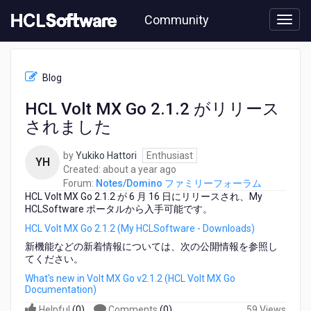
Skip
Community
to
page
content
HCL
Notes/Domino
Blog
フ
ァ
HCL Volt MX Go 2.1.2 がリリース
ミ
されました
リ
ー
フ
by
Yukiko Hattori
Enthusiast
YH
ォ
about
Created:
about a year ago
ー
a
Forum:
Notes/Domino ファミリーフォーラム
ラ
HCL Volt MX Go 2.1.2 が 6 月 16 日にリリースされ、My
year
ム
HCLSoftware ポータルから入手可能です。
ago
-
HCL Volt MX Go 2.1.2 (My HCLSoftware - Downloads)
HCL
新機能などの新着情報については、次の公開情報を参照し
Volt
てください。
MX
Go
What's new in Volt MX Go v2.1.2 (HCL Volt MX Go
Documentation)
2.1.2
が
Helpful
(
0
)
Comments
(
0
)
59 Views