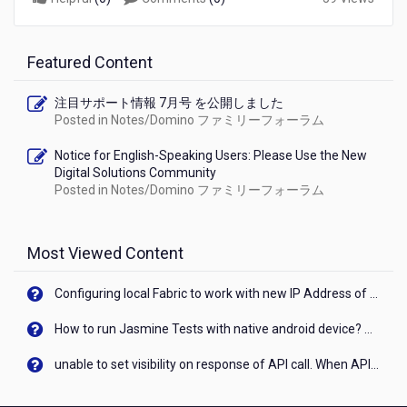
リ
リ
ー
Featured Content
ス
さ
れ
注目サポート情報 7月号 を公開しました
ま
Posted in
Notes/Domino ファミリーフォーラム
し
た
Notice for English-Speaking Users: Please Use the New
Digital Solutions Community
Posted in
Notes/Domino ファミリーフォーラム
Most Viewed Content
Configuring local Fabric to work with new IP Address of your machine
How to run Jasmine Tests with native android device? On Visualizer
unable to set visibility on response of API call. When API generates an error cant set label visibility to visible/unhide. I think this issue is due to thread.