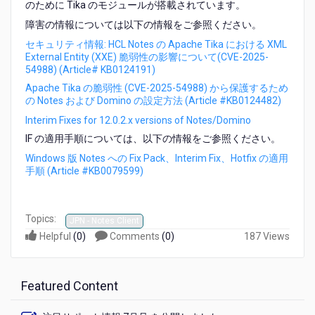
のために Tika のモジュールが搭載されています。
Interim
Fix
障害の情報については以下の情報をご参照ください。
1
セキュリティ情報: HCL Notes の Apache Tika における XML
が
External Entity (XXE) 脆弱性の影響について(CVE-2025-
リ
54988) (Article# KB0124191)
リ
Apache Tika の脆弱性 (CVE-2025-54988) から保護するため
ー
の Notes および Domino の設定方法 (Article #KB0124482)
ス
さ
Interim Fixes for 12.0.2.x versions of Notes/Domino
れ
IF の適用手順については、以下の情報をご参照ください。
ま
Windows 版 Notes への Fix Pack、Interim Fix、Hotfix の適用
し
手順 (Article #KB0079599)
た
Topics:
JPN - Notes Client
Helpful
(
0
)
Comments
(
0
)
187 Views
Featured Content