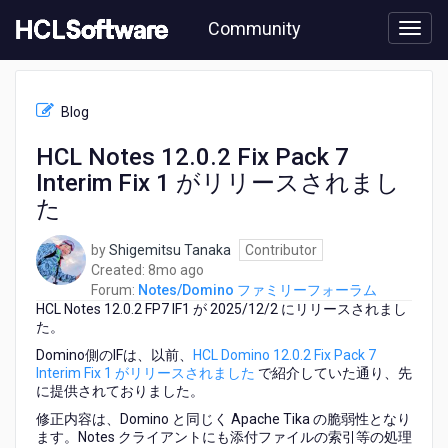
Skip
Community
to
page
content
HCL
Notes/Domino
Blog
フ
ァ
HCL Notes 12.0.2 Fix Pack 7
ミ
Interim Fix 1 がリリースされまし
リ
ー
た
フ
ォ
by
Shigemitsu Tanaka
Contributor
ー
8
Created:
8mo ago
ラ
months
Forum:
Notes/Domino ファミリーフォーラム
ム
HCL Notes 12.0.2 FP7 IF1 が 2025/12/2 にリリースされまし
ago
-
た。
HCL
Domino側のIFは、以前、
HCL Domino 12.0.2 Fix Pack 7
Notes
Interim Fix 1 がリリースされました
で紹介していた通り、先
12.0.2
に提供されておりました。
Fix
Pack
修正内容は、Domino と同じく Apache Tika の脆弱性となり
ます。Notes クライアントにも添付ファイルの索引等の処理
7