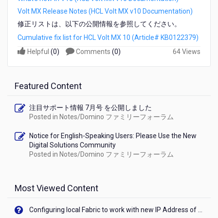
リ
Volt MX Release Notes (HCL Volt MX v10 Documentation)
ー
修正リストは、以下の公開情報を参照してください。
ス
さ
Cumulative fix list for HCL Volt MX 10 (Article# KB0122379)
れ
Helpful
(
0
)
Comments
(
0
)
64 Views
ま
し
た
Featured Content
注目サポート情報 7月号 を公開しました
Posted in
Notes/Domino ファミリーフォーラム
Notice for English-Speaking Users: Please Use the New
Digital Solutions Community
Posted in
Notes/Domino ファミリーフォーラム
Most Viewed Content
Configuring local Fabric to work with new IP Address of your machine