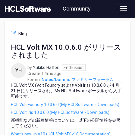
Skip
Community
to
page
content
HCL
Notes/Domino
Blog
フ
ァ
HCL Volt MX 10.0.6.0 がリリース
ミ
されました
リ
ー
フ
by
Yukiko Hattori
Enthusiast
YH
ォ
4
Created:
4mo ago
ー
months
Forum:
Notes/Domino ファミリーフォーラム
ラ
HCL Volt MX (Volt Foundry および Volt Iris) 10.0.6.0 が 4 月
ago
ム
21 日にリリースされ、My HCLSoftware ポータルから入手
-
可能です。
HCL
HCL Volt Foundry 10.0.6.0 (My HCLSoftware - Downloads)
Volt
HCL Volt Iris 10.0.6.0 (My HCLSoftware - Downloads)
MX
10.0.6.0
新機能などの新着情報については、以下の公開情報を参照
してください。
が
リ
What's new in V10 (HCL Volt MX v10 Documentation)